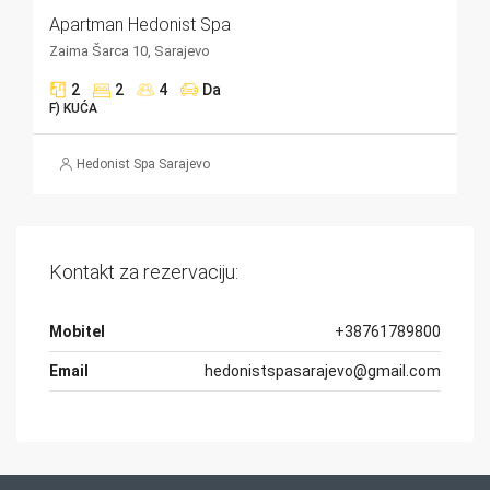
Apartman Hedonist Spa
Zaima Šarca 10, Sarajevo
2
2
4
Da
F) KUĆA
Hedonist Spa Sarajevo
Kontakt za rezervaciju:
Mobitel
+38761789800
Email
hedonistspasarajevo@gmail.com